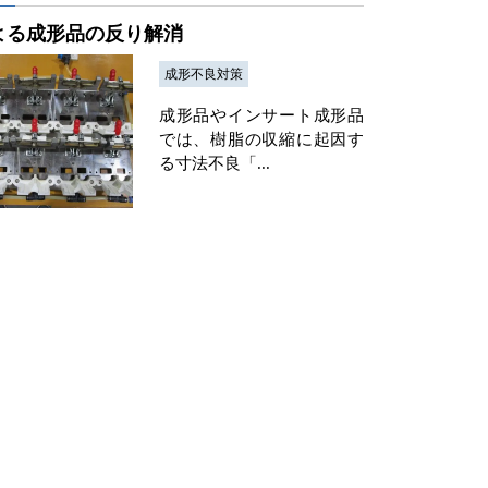
よる成形品の反り解消
成形不良対策
成形品やインサート成形品
では、樹脂の収縮に起因す
る寸法不良「...