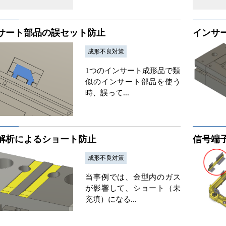
サート部品の誤セット防止
インサ
成形不良対策
1つのインサート成形品で類
似のインサート部品を使う
時、誤って...
解析によるショート防止
信号端
成形不良対策
当事例では、金型内のガス
が影響して、ショート（未
充填）になる...