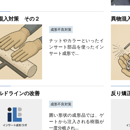
混入対策 その２
異物混
成形不良対策
ナットやカラーといったイ
ンサート部品を使ったイン
サート成形で...
ルドラインの改善
反り矯
成形不良対策
囲い形状の成形品では、ゲ
ートから注入される樹脂が
一度分岐され...